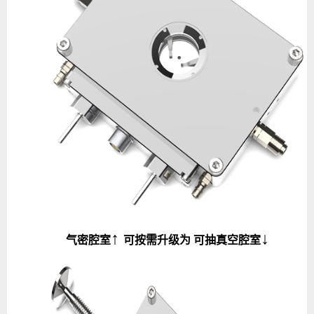
↑
↓
气密腔室
可按需升级为 可抽真空腔室